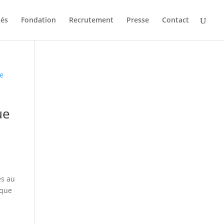
tés
Fondation
Recrutement
Presse
Contact
ue
es au
ique