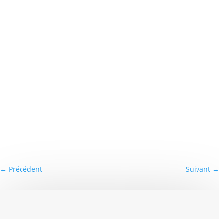
←
Précédent
Suivant
→