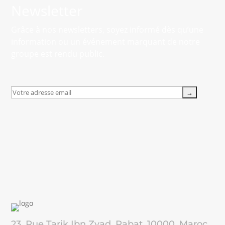
Newsletter
Grâce à nos newsletters, soyez informé dès qu’une
information ou un événement marquant de notre
groupe est rendu public.
23, Rue Tarik Ibn Zyad, Rabat, 10000, Maroc