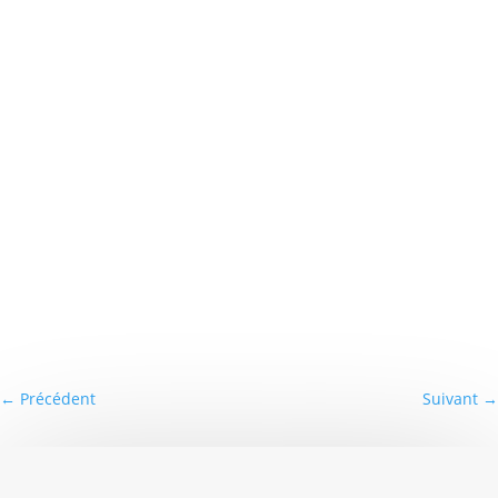
←
Précédent
Suivant
→