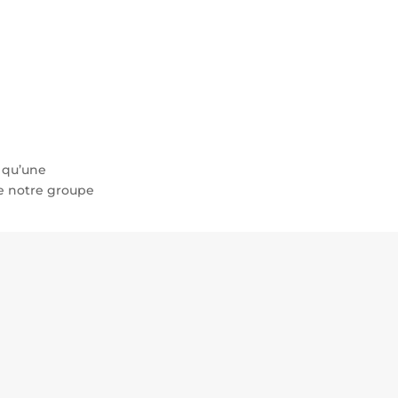
Sécurité et défense
Thales Alliance Maghrib
s qu’une
e notre groupe
Groupe
Li
Le groupe
Re
Activités
Pr