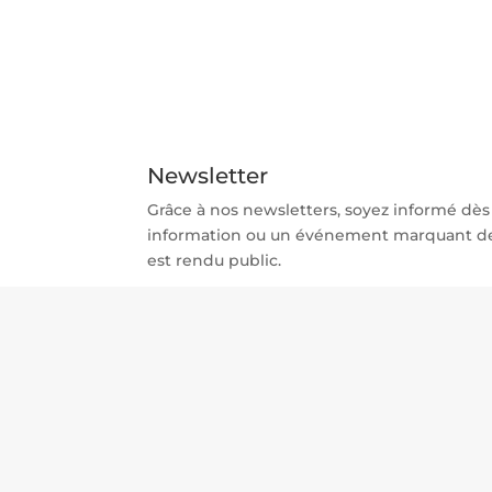
Sécurité et défense
WLTS Africa
Newsletter
Grâce à nos newsletters, soyez informé dè
information ou un événement marquant d
est rendu public.
23, Rue Tarik Ibn Zyad, Rabat, 10000, Maroc
Tel. : + 212 537 761 095