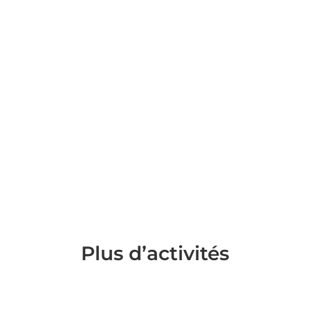
 NSS Maroc assure la conception, le
systèmes de sécurisation et de
Plus d’activités