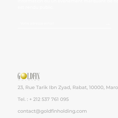
information ou un événement marquant de n
est rendu public.
23, Rue Tarik Ibn Zyad, Rabat, 10000, Mar
Tel. : + 212 537 761 095
contact@goldfinholding.com