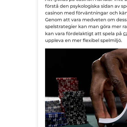
förstå den psykologiska sidan av s
casinon med förväntningar och kän
Genom att vara medveten om dessa
spelstrategier kan man göra mer rat
c
kan vara fördelaktigt att spela på
uppleva en mer flexibel spelmiljö.