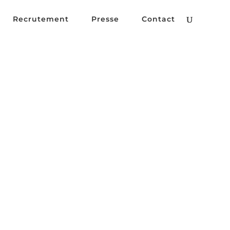
Recrutement
Presse
Contact