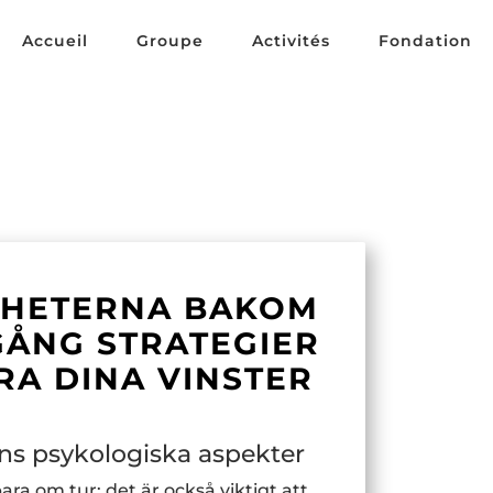
Accueil
Groupe
Activités
Fondation
GHETERNA BAKOM
GÅNG STRATEGIER
RA DINA VINSTER
ens psykologiska aspekter
ara om tur; det är också viktigt att