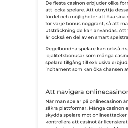
De flesta casinon erbjuder olika f
att locka spelare. Att utnyttja des
fördel och möjligheter att öka sina v
för varje bonus noggrant, så att ma
utsträckning de kan användas. Att
är också en del av en smart spelstra
Regelbundna spelare kan också dr
lojalitetsbonusar som många casin
spelare tillgång till exklusiva erb
incitament som kan öka chansen at
Att navigera onlinecasino
När man spelar på onlinecasinon är d
säkra plattformar. Många casinon e
skydda spelare mot onlineattacker o
kontrollera att casinot är licensier