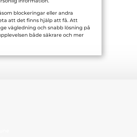
rsonlig information.
åsom blockeringar eller andra
ta att det finns hjälp att få. Att
 ge vägledning och snabb lösning på
lupplevelsen både säkrare och mer
’une