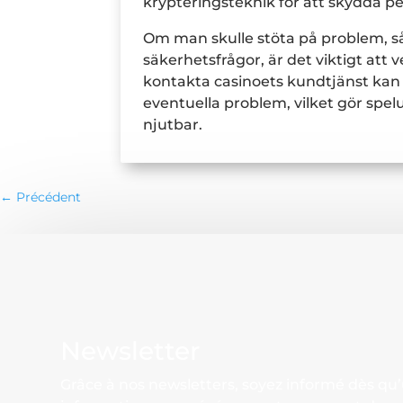
krypteringsteknik för att skydda pe
Om man skulle stöta på problem, s
säkerhetsfrågor, är det viktigt att ve
kontakta casinoets kundtjänst kan
eventuella problem, vilket gör spe
njutbar.
←
Précédent
Newsletter
Grâce à nos newsletters, soyez informé dès qu