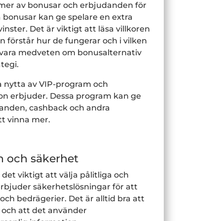
ormer av bonusar och erbjudanden för
sa bonusar kan ge spelare en extra
inster. Det är viktigt att läsa villkoren
n förstår hur de fungerar och i vilken
 vara medveten om bonusalternativ
tegi.
a nytta av VIP-program och
on erbjuder. Dessa program kan ge
judanden, cashback och andra
t vinna mer.
n och säkerhet
et viktigt att välja pålitliga och
rbjuder säkerhetslösningar för att
ch bedrägerier. Det är alltid bra att
at och att det använder