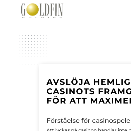
AVSLÖJA HEMLI
CASINOTS FRAM
FÖR ATT MAXIME
Förståelse för casinospel
Att lyckas på casinon handlar inte b