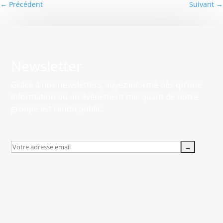
←
Précédent
Suivant
→
Newsletter
Grâce à nos newsletters, soyez informé dès qu’une
information ou un événement marquant de notre
groupe est rendu public.