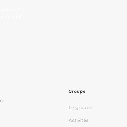
e information
endu public.
Groupe
oc
Le groupe
Activités