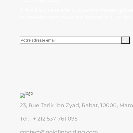
Grâce à nos newsletters, soyez informé dès qu’un
ou un événement marquant de notre groupe est r
23, Rue Tarik Ibn Zyad, Rabat, 10000, Mar
Tel. : + 212 537 761 095
contact@goldfinholding.com