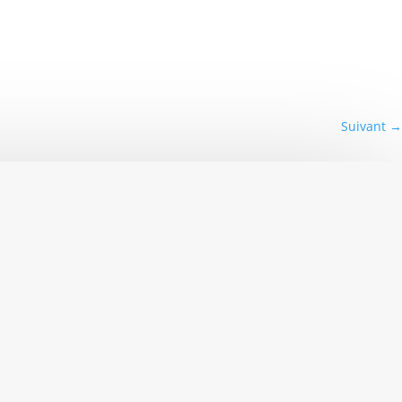
Suivant
→