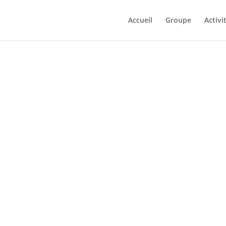
Accueil
Groupe
Activi
THRILLS OF
 WHAT TO EXPECT