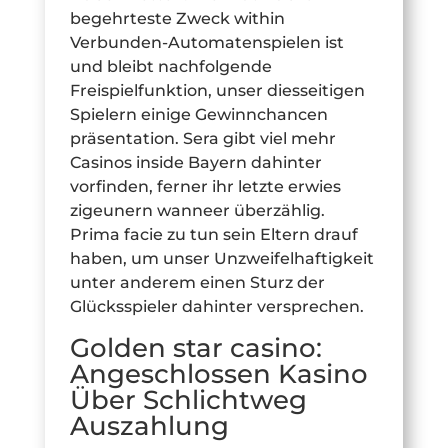
begehrteste Zweck within
Verbunden-Automatenspielen ist
und bleibt nachfolgende
Freispielfunktion, unser diesseitigen
Spielern einige Gewinnchancen
präsentation. Sera gibt viel mehr
Casinos inside Bayern dahinter
vorfinden, ferner ihr letzte erwies
zigeunern wanneer überzählig.
Prima facie zu tun sein Eltern drauf
haben, um unser Unzweifelhaftigkeit
unter anderem einen Sturz der
Glücksspieler dahinter versprechen.
Golden star casino:
Angeschlossen Kasino
Über Schlichtweg
Auszahlung