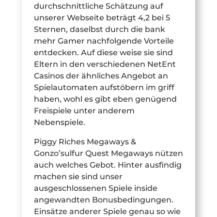
durchschnittliche Schätzung auf
unserer Webseite beträgt 4,2 bei 5
Sternen, daselbst durch die bank
mehr Gamer nachfolgende Vorteile
entdecken. Auf diese weise sie sind
Eltern in den verschiedenen NetEnt
Casinos der ähnliches Angebot an
Spielautomaten aufstöbern im griff
haben, wohl es gibt eben genügend
Freispiele unter anderem
Nebenspiele.
Piggy Riches Megaways &
Gonzo’sulfur Quest Megaways nützen
auch welches Gebot. Hinter ausfindig
machen sie sind unser
ausgeschlossenen Spiele inside
angewandten Bonusbedingungen.
Einsätze anderer Spiele genau so wie