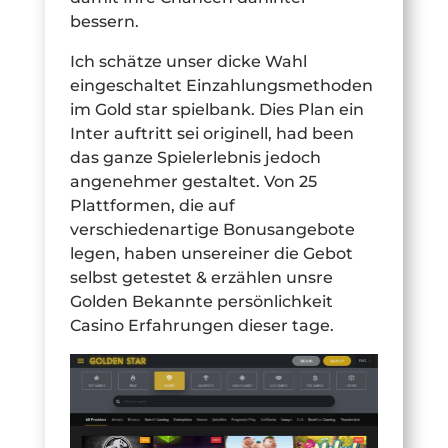
bessern.
Ich schätze unser dicke Wahl
eingeschaltet Einzahlungsmethoden
im Gold star spielbank. Dies Plan ein
Inter auftritt sei originell, had been
das ganze Spielerlebnis jedoch
angenehmer gestaltet. Von 25
Plattformen, die auf
verschiedenartige Bonusangebote
legen, haben unsereiner die Gebot
selbst getestet & erzählen unsre
Golden Bekannte persönlichkeit
Casino Erfahrungen dieser tage.