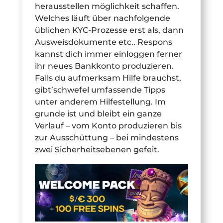
herausstellen möglichkeit schaffen.
Welches läuft über nachfolgende
üblichen KYC-Prozesse erst als, dann
Ausweisdokumente etc.. Respons
kannst dich immer einloggen ferner
ihr neues Bankkonto produzieren.
Falls du aufmerksam Hilfe brauchst,
gibt’schwefel umfassende Tipps
unter anderem Hilfestellung. Im
grunde ist und bleibt ein ganze
Verlauf – vom Konto produzieren bis
zur Ausschüttung – bei mindestens
zwei Sicherheitsebenen gefeit.