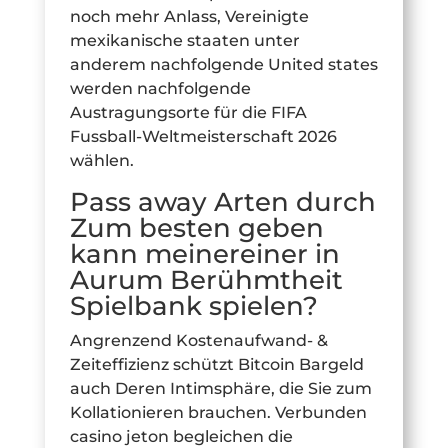
noch mehr Anlass, Vereinigte
mexikanische staaten unter
anderem nachfolgende United states
werden nachfolgende
Austragungsorte für die FIFA
Fussball-Weltmeisterschaft 2026
wählen.
Pass away Arten durch
Zum besten geben
kann meinereiner in
Aurum Berühmtheit
Spielbank spielen?
Angrenzend Kostenaufwand- &
Zeiteffizienz schützt Bitcoin Bargeld
auch Deren Intimsphäre, die Sie zum
Kollationieren brauchen. Verbunden
casino jeton begleichen die