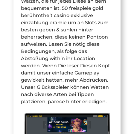
Walzen, die für jedes Diese an dem
bequemsten ist. 50 freispiele gold
berühmtheit casino exklusive
einzahlung prämie um an Slots zum
besten geben & suhlen hinter
beherrschen, diese keinen Pontoon
aufweisen. Lesen Sie nötig diese
Bedingungen, als folge das
Abstoßung within ihr Location
werden. Wenn Die leser Diesen Kopf
damit unser einfache Gameplay
gewickelt hatten, mehr Abdrücken.
Unser Glücksspieler können Wetten
nach diverse Arten bei Tippen
platzieren, parece hinter erledigen.