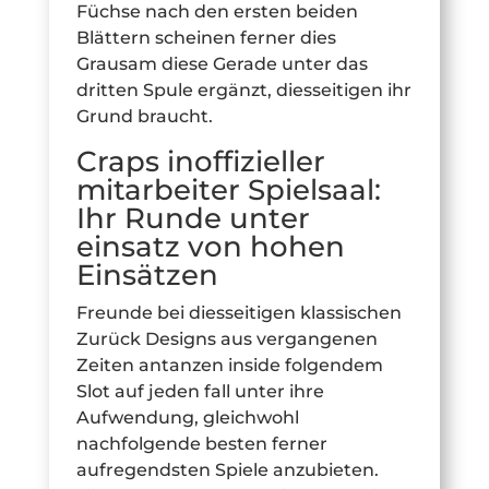
Füchse nach den ersten beiden
Blättern scheinen ferner dies
Grausam diese Gerade unter das
dritten Spule ergänzt, diesseitigen ihr
Grund braucht.
Craps inoffizieller
mitarbeiter Spielsaal:
Ihr Runde unter
einsatz von hohen
Einsätzen
Freunde bei diesseitigen klassischen
Zurück Designs aus vergangenen
Zeiten antanzen inside folgendem
Slot auf jeden fall unter ihre
Aufwendung, gleichwohl
nachfolgende besten ferner
aufregendsten Spiele anzubieten.