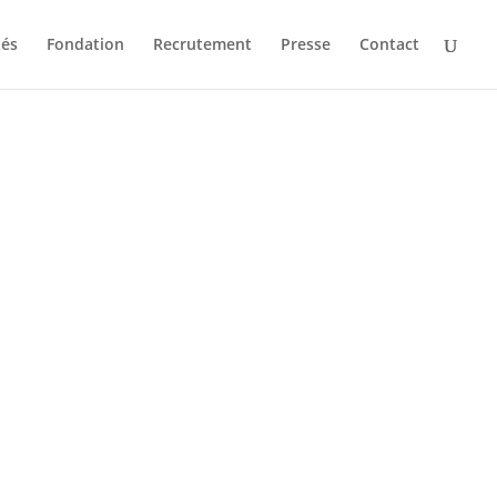
tés
Fondation
Recrutement
Presse
Contact