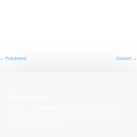
←
Précédent
Suivant
→
Newsletter
Grâce à nos newsletters, soyez informé dès qu’une
information ou un événement marquant de notre
groupe est rendu public.