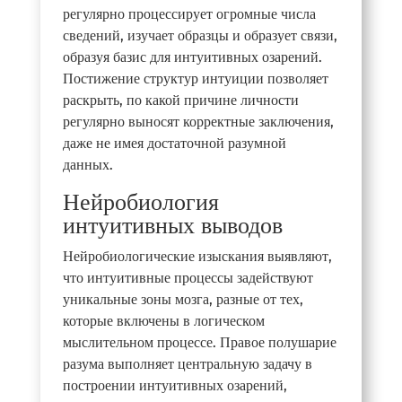
регулярно процессирует огромные числа
сведений, изучает образцы и образует связи,
образуя базис для интуитивных озарений.
Постижение структур интуиции позволяет
раскрыть, по какой причине личности
регулярно выносят корректные заключения,
даже не имея достаточной разумной
данных.
Нейробиология
интуитивных выводов
Нейробиологические изыскания выявляют,
что интуитивные процессы задействуют
уникальные зоны мозга, разные от тех,
которые включены в логическом
мыслительном процессе. Правое полушарие
разума выполняет центральную задачу в
построении интуитивных озарений,