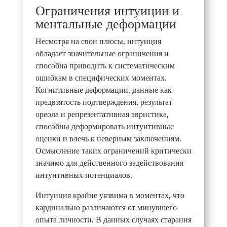
Ограничения интуиции и
ментальные деформации
Несмотря на свои плюсы, интуиция
обладает значительные ограничения и
способна приводить к систематическим
ошибкам в специфических моментах.
Когнитивные деформации, данные как
предвзятость подтверждения, результат
ореола и репрезентативная эвристика,
способны деформировать интуитивные
оценки и влечь к неверным заключениям.
Осмысление таких ограничений критически
значимо для действенного задействования
интуитивных потенциалов.
Интуиция крайне уязвима в моментах, что
кардинально различаются от минувшего
опыта личности. В данных случаях старания