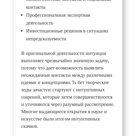
контакты
Профессиональная экспертная
деятельность
Инвестиционные решения в ситуациях
непредсказуемости
В оригинальной деятельности интуиция
выполняет чрезвычайно значимую задачу,
потому что дает возможность выявлять
неожиданные контакты между различными
идеями и концепциями. 1х бет творческие
ходы зачастую стартуют с интуитивных
озарений, которые затем совершенствуются
и уточняются через разумный рассмотрение.
Многие выдающиеся открытия в науке и
искусстве были итогом интуитивных
скачков.