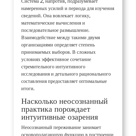
Система 2, напротив, подразумевает
намеренных усилий и периода для изучения
сведений. Она вовлекает логику,
математические вычисления и
последовательное размышление.
Взаимодействие между такими двумя
организациями определяет степень
принимаемых выборов. В сложных
условиях эффективное сочетание
стремительного интуитивного
исследования и детального рационального
составления предоставляет оптимальные
итоги.
Насколько неосознанный
практика порождает
интуитивные озарения
Неосознанный переживание занимает
основополагающую функцию в построении