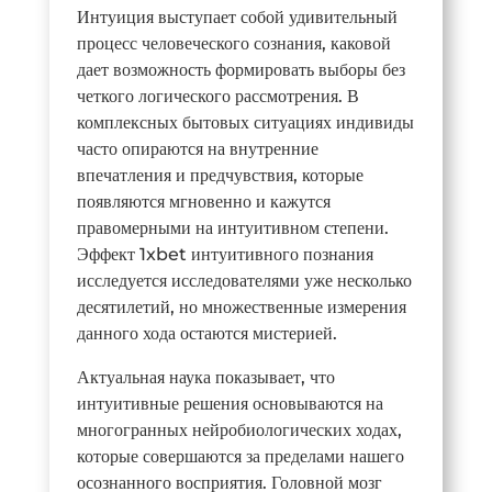
Интуиция выступает собой удивительный
процесс человеческого сознания, каковой
дает возможность формировать выборы без
четкого логического рассмотрения. В
комплексных бытовых ситуациях индивиды
часто опираются на внутренние
впечатления и предчувствия, которые
появляются мгновенно и кажутся
правомерными на интуитивном степени.
Эффект 1xbet интуитивного познания
исследуется исследователями уже несколько
десятилетий, но множественные измерения
данного хода остаются мистерией.
Актуальная наука показывает, что
интуитивные решения основываются на
многогранных нейробиологических ходах,
которые совершаются за пределами нашего
осознанного восприятия. Головной мозг