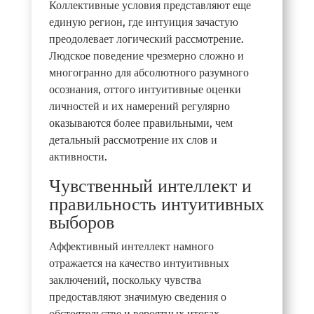
Коллективные условия представляют еще
единую регион, где интуиция зачастую
преодолевает логический рассмотрение.
Людское поведение чрезмерно сложно и
многогранно для абсолютного разумного
осознания, оттого интуитивные оценки
личностей и их намерений регулярно
оказываются более правильными, чем
детальный рассмотрение их слов и
активности.
Чувственный интеллект и
правильность интуитивных
выборов
Аффективный интеллект намного
отражается на качество интуитивных
заключений, поскольку чувства
предоставляют значимую сведения о
обстоятельстве и вероятных итогах