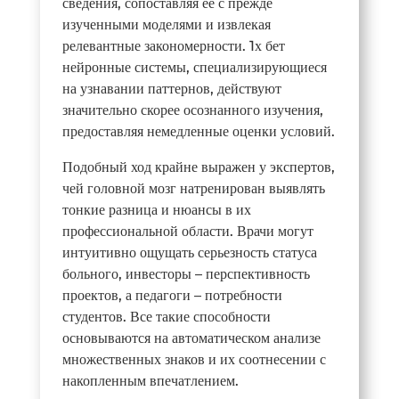
сведения, сопоставляя ее с прежде
изученными моделями и извлекая
релевантные закономерности. 1х бет
нейронные системы, специализирующиеся
на узнавании паттернов, действуют
значительно скорее осознанного изучения,
предоставляя немедленные оценки условий.
Подобный ход крайне выражен у экспертов,
чей головной мозг натренирован выявлять
тонкие разница и нюансы в их
профессиональной области. Врачи могут
интуитивно ощущать серьезность статуса
больного, инвесторы – перспективность
проектов, а педагоги – потребности
студентов. Все такие способности
основываются на автоматическом анализе
множественных знаков и их соотнесении с
накопленным впечатлением.