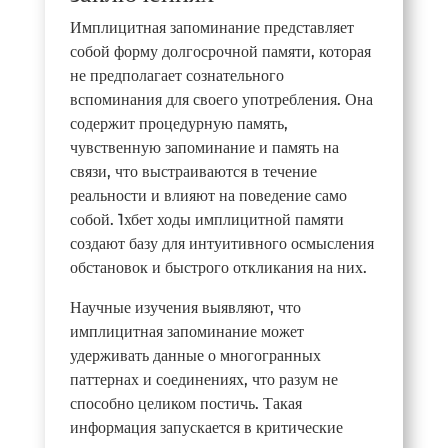
Имплицитная запоминание представляет
собой форму долгосрочной памяти, которая
не предполагает сознательного
вспоминания для своего употребления. Она
содержит процедурную память,
чувственную запоминание и память на
связи, что выстраиваются в течение
реальности и влияют на поведение само
собой. 1хбет ходы имплицитной памяти
создают базу для интуитивного осмысления
обстановок и быстрого откликания на них.
Научные изучения выявляют, что
имплицитная запоминание может
удерживать данные о многогранных
паттернах и соединениях, что разум не
способно целиком постичь. Такая
информация запускается в критические