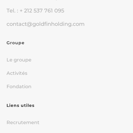
Tel. : + 212 537 761 095
contact@goldfinholding.com
Groupe
Le groupe
Activités
Fondation
Liens utiles
Recrutement