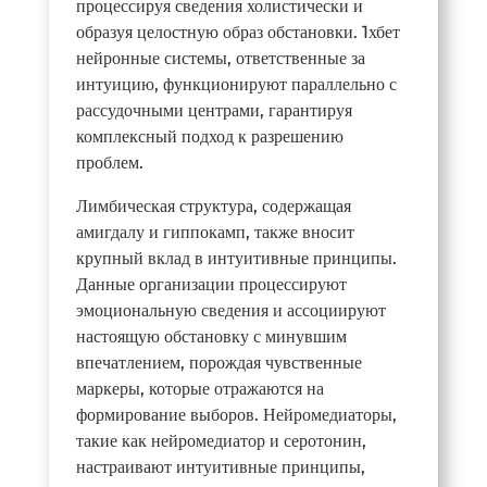
процессируя сведения холистически и
образуя целостную образ обстановки. 1хбет
нейронные системы, ответственные за
интуицию, функционируют параллельно с
рассудочными центрами, гарантируя
комплексный подход к разрешению
проблем.
Лимбическая структура, содержащая
амигдалу и гиппокамп, также вносит
крупный вклад в интуитивные принципы.
Данные организации процессируют
эмоциональную сведения и ассоциируют
настоящую обстановку с минувшим
впечатлением, порождая чувственные
маркеры, которые отражаются на
формирование выборов. Нейромедиаторы,
такие как нейромедиатор и серотонин,
настраивают интуитивные принципы,