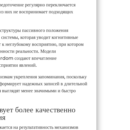
редоточение регулярно переключается
из них не воспринимает подходящих
 структуры пассивного положения
системы, которая уводит когнитивные
т к неглубокому восприятию, при котором
енности реальности. Модели
erdom создают впечатление
сприятии явлений.
низмам укрепления запоминания, поскольку
 формирует надежных записей в длительной
ия выглядят менее значимыми и быстро
вует более качественно
ия
ается на результативность механизмов