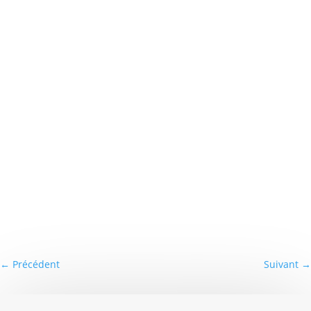
←
Précédent
Suivant
→