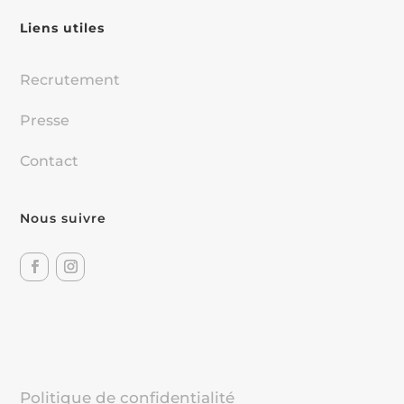
Liens utiles
Recrutement
Presse
Contact
Nous suivre
Politique de confidentialité