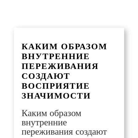
КАКИМ ОБРАЗОМ
ВНУТРЕННИЕ
ПЕРЕЖИВАНИЯ
СОЗДАЮТ
ВОСПРИЯТИЕ
ЗНАЧИМОСТИ
Каким образом
внутренние
переживания создают