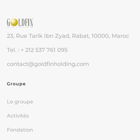
23, Rue Tarik Ibn Zyad, Rabat, 10000, Maroc
Tel. : + 212 537 761 095
contact@goldfinholding.com
Groupe
Le groupe
Activités
Fondation