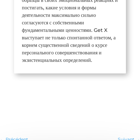
образцы в своих эмоциональных реакциях и
постигать, какие условия и формы
деятельности максимально сильно
согласуются с собственными
фундаментальными ценностями. Get X
выступает не только спонтанной ответом, а
корнем существенной сведений о курсе
персонального совершенствования и
экзистенциальных определений.
←
Précédent
Suivant
→