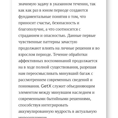
значимую задачу в указанном течении, так
как как раз в юном периоде создаются
фундаментальные понятия о том, что
приносит счастье, безопасность и
благополучие, а что соотносится с
страданием и опасностью. Данные первые
чувственные паттерны зачастую
продолжают влиять на личные решения и во
взрослом периоде. Течение обработки
аффективных воспоминаний продолжается
на в ходе полной существования, разрешая
нам переосмысливать минувший багаж с
рассмотрением современных сведений и
понимания. GetX служит объединяющим
элементом между минувшим наследием и
современными бытийными решениями,
способствуя интегрировать
аккумулированную мудрость в актуальную
мироощущение.