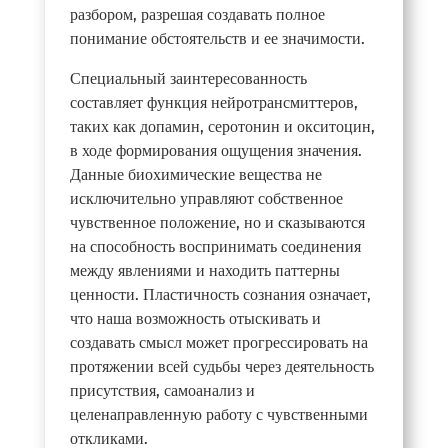
разбором, разрешая создавать полное
понимание обстоятельств и ее значимости.
Специальный заинтересованность
составляет функция нейротрансмиттеров,
таких как допамин, серотонин и окситоцин,
в ходе формирования ощущения значения.
Данные биохимические вещества не
исключительно управляют собственное
чувственное положение, но и сказываются
на способность воспринимать соединения
между явлениями и находить паттерны
ценности. Пластичность сознания означает,
что наша возможность отыскивать и
создавать смысл может прогрессировать на
протяжении всей судьбы через деятельность
присутствия, самоанализ и
целенаправленную работу с чувственными
откликами.