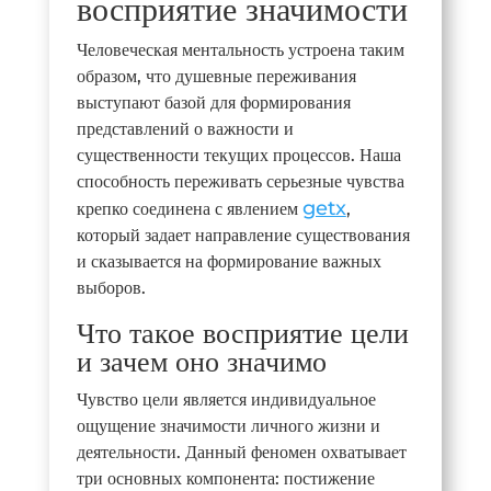
восприятие значимости
Человеческая ментальность устроена таким
образом, что душевные переживания
выступают базой для формирования
представлений о важности и
существенности текущих процессов. Наша
способность переживать серьезные чувства
getx
крепко соединена с явлением
,
который задает направление существования
и сказывается на формирование важных
выборов.
Что такое восприятие цели
и зачем оно значимо
Чувство цели является индивидуальное
ощущение значимости личного жизни и
деятельности. Данный феномен охватывает
три основных компонента: постижение