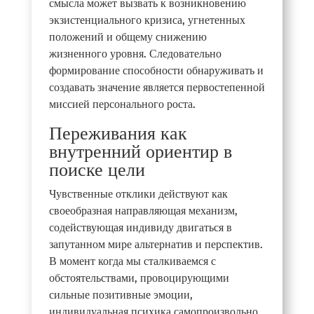
смысла может вызвать к возникновению
экзистенциального кризиса, угнетенных
положений и общему снижению
жизненного уровня. Следовательно
формирование способности обнаруживать и
создавать значение является первостепенной
миссией персонального роста.
Переживания как
внутренний ориентир в
поиске цели
Чувственные отклики действуют как
своеобразная направляющая механизм,
содействующая индивиду двигаться в
запутанном мире альтернатив и перспектив.
В момент когда мы сталкиваемся с
обстоятельствами, провоцирующими
сильные позитивные эмоции,
индивидуальная психика самопроизвольно