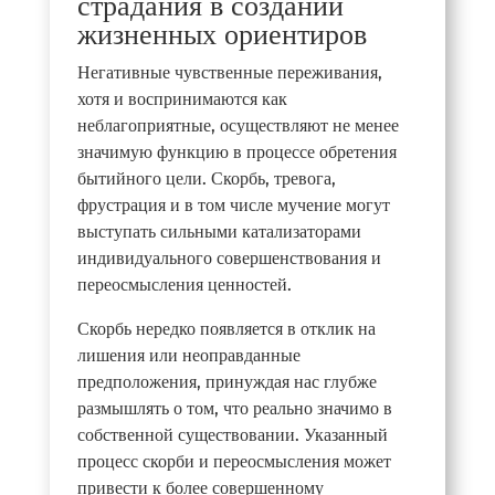
страдания в создании
жизненных ориентиров
Негативные чувственные переживания,
хотя и воспринимаются как
неблагоприятные, осуществляют не менее
значимую функцию в процессе обретения
бытийного цели. Скорбь, тревога,
фрустрация и в том числе мучение могут
выступать сильными катализаторами
индивидуального совершенствования и
переосмысления ценностей.
Скорбь нередко появляется в отклик на
лишения или неоправданные
предположения, принуждая нас глубже
размышлять о том, что реально значимо в
собственной существовании. Указанный
процесс скорби и переосмысления может
привести к более совершенному