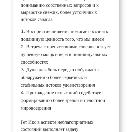
пониманию собственных запросов и к
выработке свежих, более устойчивых
истоков смысла.
Восприятие лишения помогает осознать
подлинную ценность того, что мы имеем
Встреча с препятствиями совершенствует
душевную мощь и вера в индивидуальных
способностях
Душевная боль нередко побуждает к
обнаружению более серьезных и
стабильных истоков удовлетворения
Прохождение испытаний содействует
формированию более зрелой и целостной
мировоззрения
Гет Икс в аспекте неблагоприятных
состояний выполняет задачу