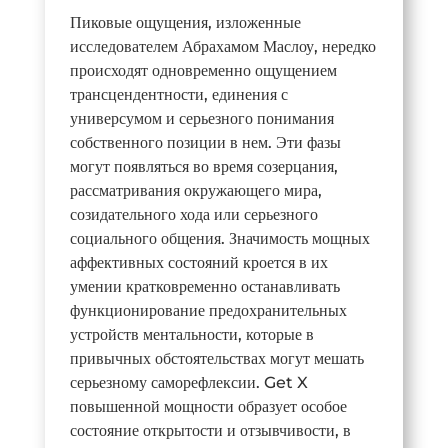
Пиковые ощущения, изложенные
исследователем Абрахамом Маслоу, нередко
происходят одновременно ощущением
трансцендентности, единения с
универсумом и серьезного понимания
собственного позиции в нем. Эти фазы
могут появляться во время созерцания,
рассматривания окружающего мира,
созидательного хода или серьезного
социального общения. Значимость мощных
аффективных состояний кроется в их
умении кратковременно останавливать
функционирование предохранительных
устройств ментальности, которые в
привычных обстоятельствах могут мешать
серьезному саморефлексии. Get X
повышенной мощности образует особое
состояние открытости и отзывчивости, в