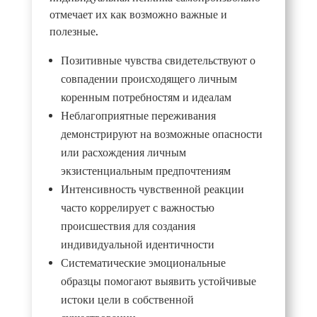
отмечает их как возможно важные и
полезные.
Позитивные чувства свидетельствуют о
совпадении происходящего личным
коренным потребностям и идеалам
Неблагоприятные переживания
демонстрируют на возможные опасности
или расхождения личным
экзистенциальным предпочтениям
Интенсивность чувственной реакции
часто коррелирует с важностью
происшествия для создания
индивидуальной идентичности
Систематические эмоциональные
образцы помогают выявить устойчивые
истоки цели в собственной