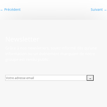
←
Précédent
Suivant
→
Newsletter
Grâce à nos newsletters, soyez informé dès qu’une
information ou un événement marquant de notre
groupe est rendu public.