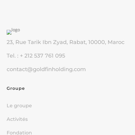
23, Rue Tarik Ibn Zyad, Rabat, 10000, Maroc
Tel. : + 212 537 761 095
contact@goldfinholding.com
Groupe
Le groupe
Activités
Fondation