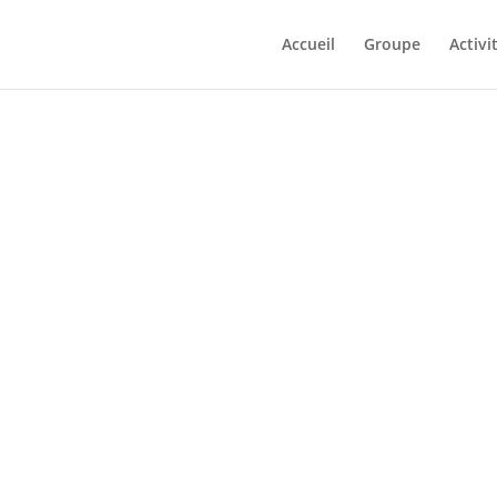
Accueil
Groupe
Activi
ASINA S REÁLNÝM
PŠÍ VÝBĚRY PRO