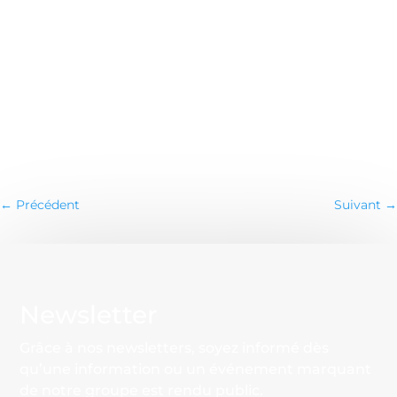
←
Précédent
Suivant
→
Newsletter
Grâce à nos newsletters, soyez informé dès
qu’une information ou un événement marquant
de notre groupe est rendu public.