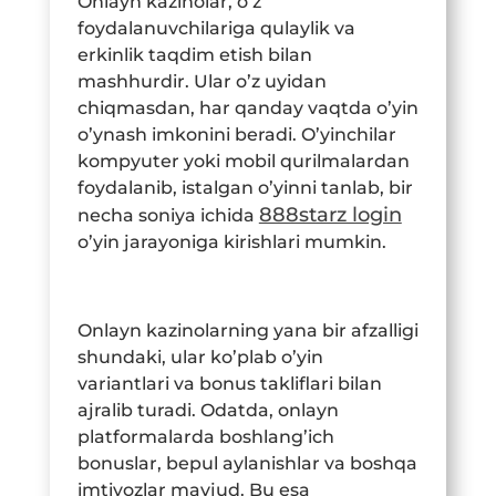
Onlayn kazinolar, o’z
foydalanuvchilariga qulaylik va
erkinlik taqdim etish bilan
mashhurdir. Ular o’z uyidan
chiqmasdan, har qanday vaqtda o’yin
o’ynash imkonini beradi. O’yinchilar
kompyuter yoki mobil qurilmalardan
foydalanib, istalgan o’yinni tanlab, bir
888starz login
necha soniya ichida
o’yin jarayoniga kirishlari mumkin.
Onlayn kazinolarning yana bir afzalligi
shundaki, ular ko’plab o’yin
variantlari va bonus takliflari bilan
ajralib turadi. Odatda, onlayn
platformalarda boshlang’ich
bonuslar, bepul aylanishlar va boshqa
imtiyozlar mavjud. Bu esa