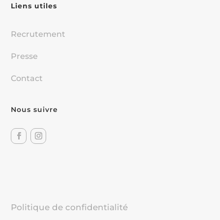
Liens utiles
Recrutement
Presse
Contact
Nous suivre
Politique de confidentialité