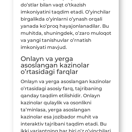
do’stlar bilan vaqt o’tkazish
imkoniyatini taqdim etadi. O’yinchilar
birgalikda o’yinlarni o’ynash orqali
yanada ko’proq hayajonlanadilar. Bu
muhitda, shuningdek, o’zaro muloqot
va yangi tanishuvlar o’rnatish
imkoniyati mavjud.
Onlayn va yerga
asoslangan kazinolar
o’rtasidagi farqlar
Onlayn va yerga asoslangan kazinolar
o’rtasidagi asosiy farq, tajribaning
qanday taqdim etilishidir. Onlayn
kazinolar qulaylik va osonlikni
ta’minlasa, yerga asoslangan
kazinolar esa jozibador muhit va
interaktiv tajribani taqdim etadi. Bu
ikki variantning har biri o’z o’yinchilari