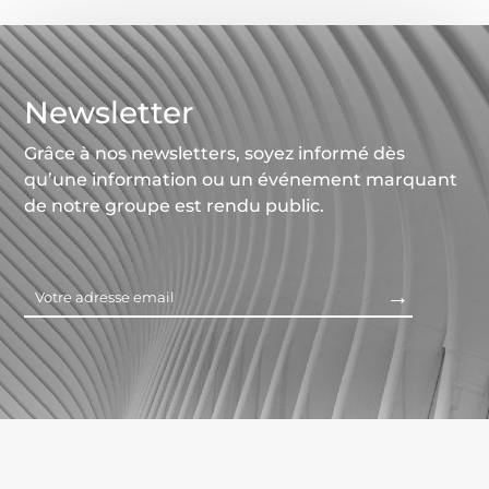
Newsletter
Grâce à nos newsletters, soyez informé dès
qu’une information ou un événement marquant
de notre groupe est rendu public.