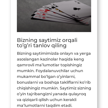
Bizning saytimiz orqali
to’g’ri tanlov qiling
Bizning saytimimizda onlayn va yerga
asoslangan kazinolar haqida keng
qamrovli ma’lumotlar topishingiz
mumkin. Foydalanuvchilar uchun
mukammal bo’lgan o’yinlarni,
bonuslarni va boshqa takliflarni ko’rib
chiqishingiz mumkin. Saytimiz sizning
o’yin tajribangizni yanada qulayroq
va qiziqarli qilish uchun kerakli
ma’lumotlarni taqdim etadi.