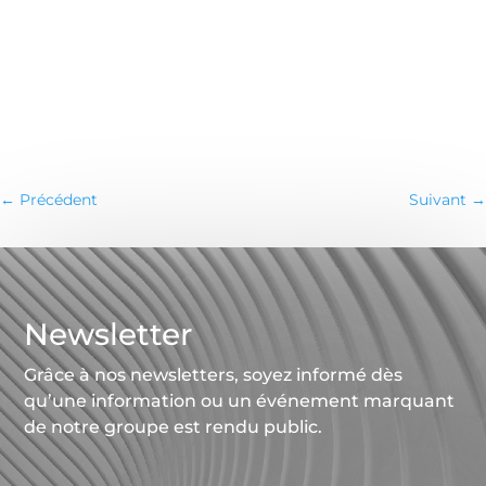
←
Précédent
Suivant
→
Newsletter
Grâce à nos newsletters, soyez informé dès
qu’une information ou un événement marquant
de notre groupe est rendu public.