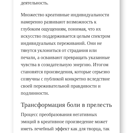
деятельность.
Множество креативные индивидуальности
намеренно развивают возможность к
глубоким ощущениям, понимая, что их
искусство поддерживается целым спектром
индивидуальных переживаний. Они не
тянутся уклониться от страдания или
печали, а осваивают превращать указанные
чувства в созидательную энергию. Итогом
становятся произведения, которые серьезно
созвучны с публикой конкретно вследствие
своей переживательной правдивости и
подлинности.
Трансформация боли в прелесть
Процесс преобразования негативных
эмоций в креативное произведение может
иметь лечебный эффект как для творца, так