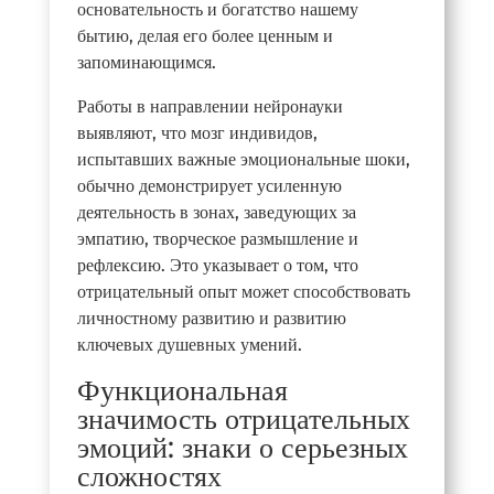
основательность и богатство нашему
бытию, делая его более ценным и
запоминающимся.
Работы в направлении нейронауки
выявляют, что мозг индивидов,
испытавших важные эмоциональные шоки,
обычно демонстрирует усиленную
деятельность в зонах, заведующих за
эмпатию, творческое размышление и
рефлексию. Это указывает о том, что
отрицательный опыт может способствовать
личностному развитию и развитию
ключевых душевных умений.
Функциональная
значимость отрицательных
эмоций: знаки о серьезных
сложностях