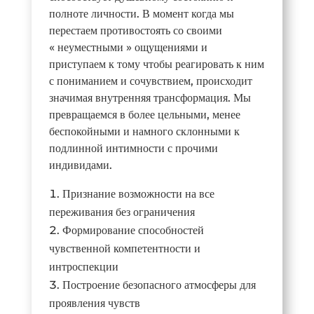
полноте личности. В момент когда мы
перестаем противостоять со своими
« неуместными » ощущениями и
приступаем к тому чтобы реагировать к ним
с пониманием и сочувствием, происходит
значимая внутренняя трансформация. Мы
превращаемся в более цельными, менее
беспокойными и намного склонными к
подлинной интимности с прочими
индивидами.
Признание возможности на все
переживания без ограничения
Формирование способностей
чувственной компетентности и
интроспекции
Построение безопасного атмосферы для
проявления чувств