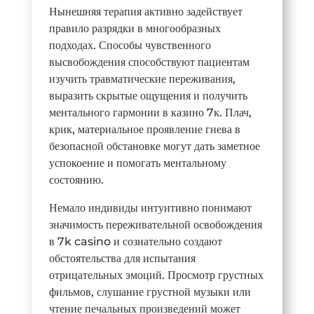
Нынешняя терапия активно задействует
правило разрядки в многообразных
подходах. Способы чувственного
высвобождения способствуют пациентам
изучить травматические переживания,
выразить скрытые ощущения и получить
ментального гармонии в казино 7к. Плач,
крик, материальное проявление гнева в
безопасной обстановке могут дать заметное
успокоение и помогать ментальному
состоянию.
Немало индивиды интуитивно понимают
значимость переживательной освобождения
в 7k casino и сознательно создают
обстоятельства для испытания
отрицательных эмоций. Просмотр грустных
фильмов, слушание грустной музыки или
чтение печальных произведений может