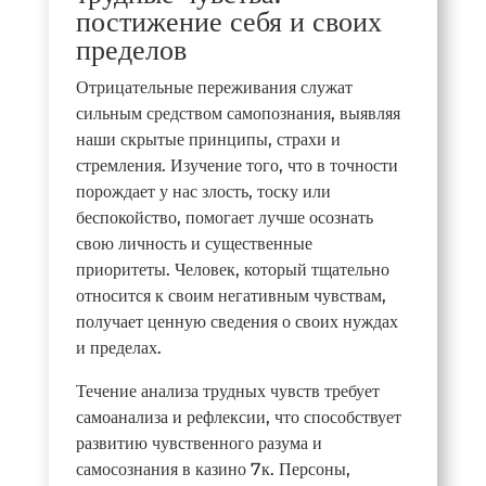
постижение себя и своих
пределов
Отрицательные переживания служат
сильным средством самопознания, выявляя
наши скрытые принципы, страхи и
стремления. Изучение того, что в точности
порождает у нас злость, тоску или
беспокойство, помогает лучше осознать
свою личность и существенные
приоритеты. Человек, который тщательно
относится к своим негативным чувствам,
получает ценную сведения о своих нуждах
и пределах.
Течение анализа трудных чувств требует
самоанализа и рефлексии, что способствует
развитию чувственного разума и
самосознания в казино 7к. Персоны,