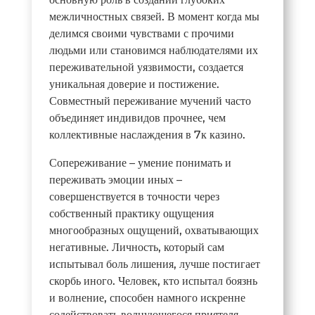
межличностных связей. В момент когда мы
делимся своими чувствами с прочими
людьми или становимся наблюдателями их
переживательной уязвимости, создается
уникальная доверие и постижение.
Совместный переживание мучений часто
объединяет индивидов прочнее, чем
коллективные наслаждения в 7к казино.
Сопереживание – умение понимать и
переживать эмоции иных –
совершенствуется в точности через
собственный практику ощущения
многообразных ощущений, охватывающих
негативные. Личность, который сам
испытывал боль лишения, лучше постигает
скорбь иного. Человек, кто испытал боязнь
и волнение, способен намного искренне
содействовать волнующегося приятеля.