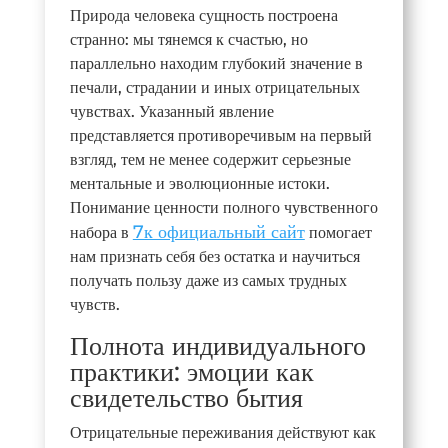
Природа человека сущность построена
странно: мы тянемся к счастью, но
параллельно находим глубокий значение в
печали, страдании и иных отрицательных
чувствах. Указанный явление
представляется противоречивым на первый
взгляд, тем не менее содержит серьезные
ментальные и эволюционные истоки.
Понимание ценности полного чувственного
7к официальный сайт
набора в
помогает
нам признать себя без остатка и научиться
получать пользу даже из самых трудных
чувств.
Полнота индивидуального
практики: эмоции как
свидетельство бытия
Отрицательные переживания действуют как