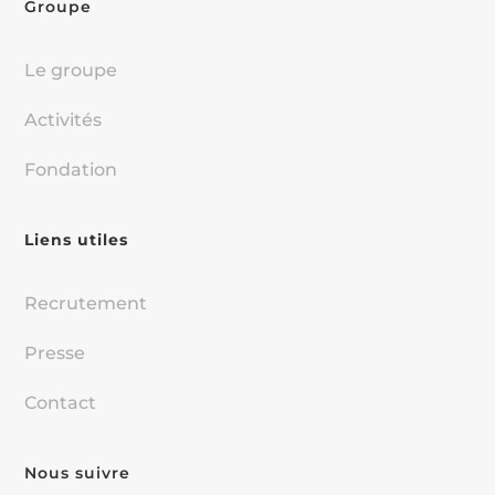
Groupe
Le groupe
Activités
Fondation
Liens utiles
Recrutement
Presse
Contact
Nous suivre