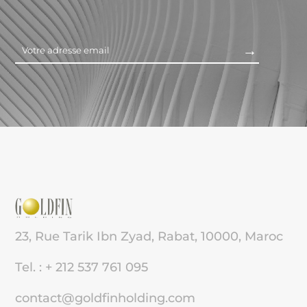
23, Rue Tarik Ibn Zyad, Rabat, 10000, Maroc
Tel. : + 212 537 761 095
contact@goldfinholding.com