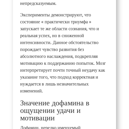
непредсказуемым.
Эксперименты демонстрируют, что
состояние « практически триумфа »
запускает те же области сознания, что и
реальная успех, но в сниженной
интенсивности. Данное обстоятельство
порождает чувство развития без
абсолютного наслаждения, подкрепляя
мотивацию к поддержанию попыток. Мозг
интерпретирует почти точный неудачу как
указание того, что подход корректная и
нуждается в лишь незначительных
изменений.
Значение дофамина в
ощущении удачи и
мотивации
Дофамин, нередко именуемый