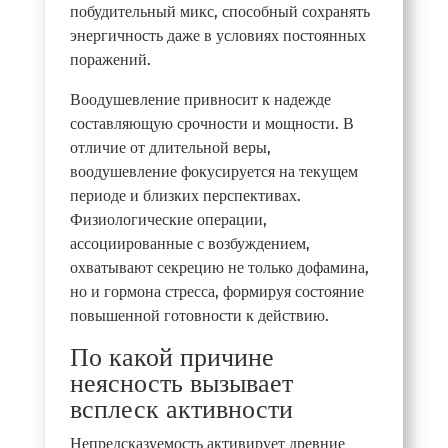
побудительный микс, способный сохранять
энергичность даже в условиях постоянных
поражений.
Воодушевление привносит к надежде
составляющую срочности и мощности. В
отличие от длительной веры,
воодушевление фокусируется на текущем
периоде и близких перспективах.
Физиологические операции,
ассоциированные с возбуждением,
охватывают секрецию не только дофамина,
но и гормона стресса, формируя состояние
повышенной готовности к действию.
По какой причине
неясность вызывает
всплеск активности
Непредсказуемость активирует древние