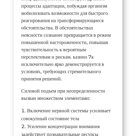
процессы адаптации, побуждая организм
мобилизовать возможности для быстрого
реагирования на трансформирующиеся
обстоятельства. В обстоятельствах
неясности сознание превращается в режим
повышенной настороженности, повышая
чувствительность к вероятным
перспективам и рискам. казино 7к
исключительно ярко демонстрируется в
условиях, требующих стремительного
принятия решений.
Силовой подъем при неопределенности
вызван множеством элементами:
Включение нервной системы усиливает
совокупный состояние тела
Усиление концентрации внимания
задействует познавательные ресурсы