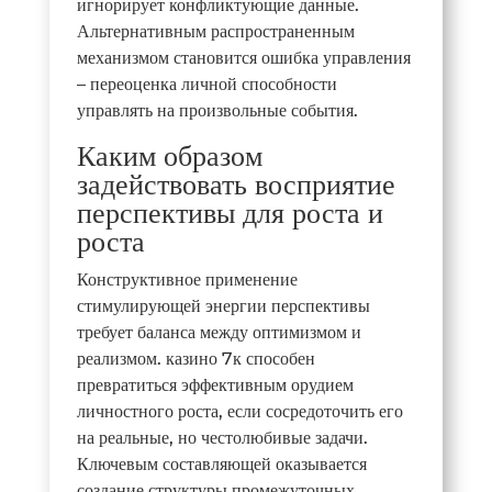
игнорирует конфликтующие данные.
Альтернативным распространенным
механизмом становится ошибка управления
– переоценка личной способности
управлять на произвольные события.
Каким образом
задействовать восприятие
перспективы для роста и
роста
Конструктивное применение
стимулирующей энергии перспективы
требует баланса между оптимизмом и
реализмом. казино 7к способен
превратиться эффективным орудием
личностного роста, если сосредоточить его
на реальные, но честолюбивые задачи.
Ключевым составляющей оказывается
создание структуры промежуточных