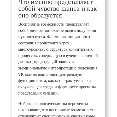
Что именно представляет
собой чувство шанса и как
оно образуется
Восприятие возможности представляет
собой личное понимание шанса получения
нужного итога. Формирование данного
состояния происходит через
многоуровневую структуру когнитивных
процессов, содержащую изучение наличной
данных, предыдущий знания и
эмоциональную интерпретацию положения.
7К казино выполняет центральную
функцию в том, как мозг трактует знаки
окружающей среды и формирует прогнозы
предстоящих явлений.
Нейрофизиологические эксперименты
показывают, что восприятие возможности
стимулирует специфические участки коры