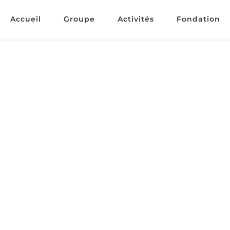
Accueil
Groupe
Activités
Fondation
GLÜCKSSPIEL-
 BEISPIEL EL
Statistiken ist essenziell für
maßen. Es ermöglicht eine