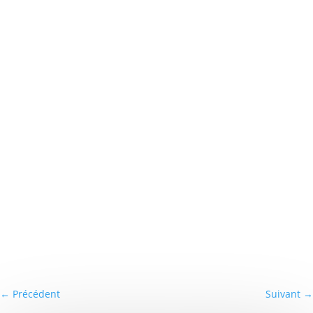
←
Précédent
Suivant
→