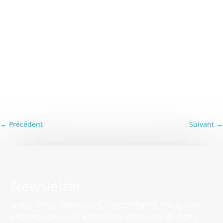
←
Précédent
Suivant
→
Newsletter
Grâce à nos newsletters, soyez informé dès qu’une
information ou un événement marquant de notre