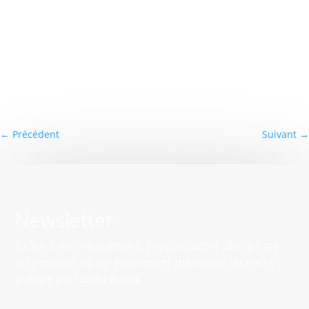
←
Précédent
Suivant
→
Newsletter
Grâce à nos newsletters, soyez informé dès qu’une
information ou un événement marquant de notre
groupe est rendu public.