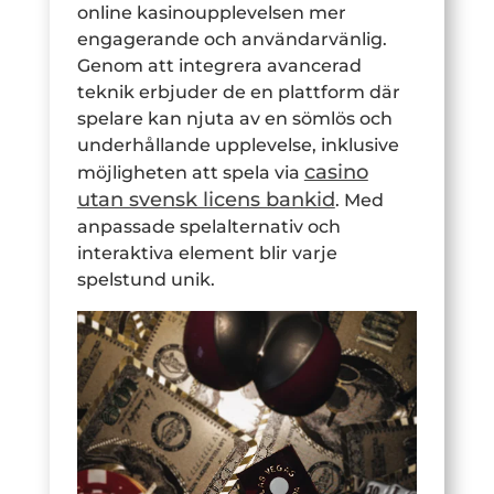
online kasinoupplevelsen mer
engagerande och användarvänlig.
Genom att integrera avancerad
teknik erbjuder de en plattform där
spelare kan njuta av en sömlös och
underhållande upplevelse, inklusive
casino
möjligheten att spela via
utan svensk licens bankid
. Med
anpassade spelalternativ och
interaktiva element blir varje
spelstund unik.