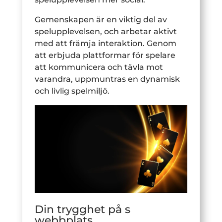
Gemenskapen är en viktig del av
spelupplevelsen, och arbetar aktivt
med att främja interaktion. Genom
att erbjuda plattformar för spelare
att kommunicera och tävla mot
varandra, uppmuntras en dynamisk
och livlig spelmiljö.
Din trygghet på s
webbplats