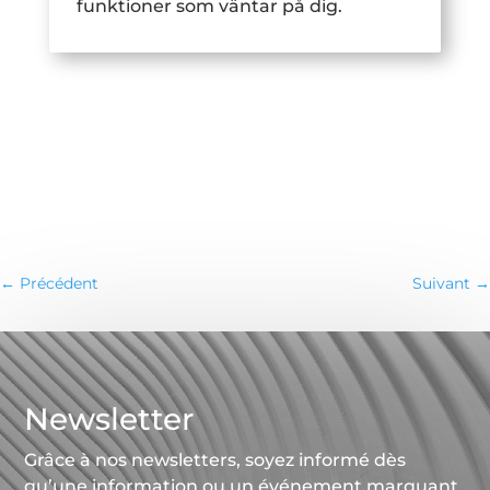
funktioner som väntar på dig.
←
Précédent
Suivant
→
Newsletter
Grâce à nos newsletters, soyez informé dès
qu’une information ou un événement marquant