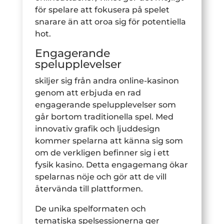
för spelare att fokusera på spelet
snarare än att oroa sig för potentiella
hot.
Engagerande
spelupplevelser
skiljer sig från andra online-kasinon
genom att erbjuda en rad
engagerande spelupplevelser som
går bortom traditionella spel. Med
innovativ grafik och ljuddesign
kommer spelarna att känna sig som
om de verkligen befinner sig i ett
fysik kasino. Detta engagemang ökar
spelarnas nöje och gör att de vill
återvända till plattformen.
De unika spelformaten och
tematiska spelsessionerna ger