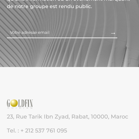
de notre groupe est rendu public.
23, Rue Tarik Ibn Zyad, Rabat, 10000, Maroc
Tel. : + 212 537 761 095