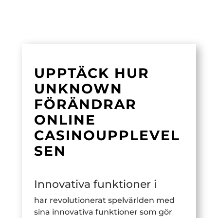
UPPTÄCK HUR
UNKNOWN
FÖRÄNDRAR
ONLINE
CASINOUPPLEVEL
SEN
Innovativa funktioner i
har revolutionerat spelvärlden med
sina innovativa funktioner som gör