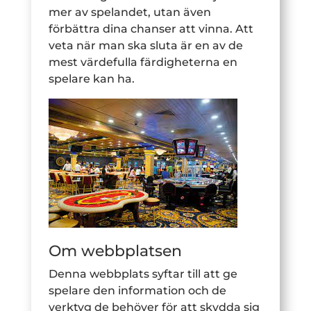
mer av spelandet, utan även
förbättra dina chanser att vinna. Att
veta när man ska sluta är en av de
mest värdefulla färdigheterna en
spelare kan ha.
Om webbplatsen
Denna webbplats syftar till att ge
spelare den information och de
verktyg de behöver för att skydda sig