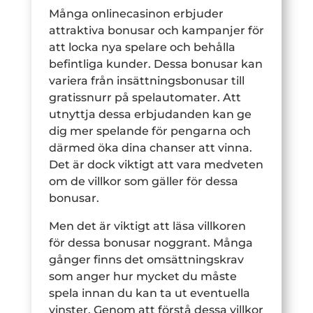
Många onlinecasinon erbjuder
attraktiva bonusar och kampanjer för
att locka nya spelare och behålla
befintliga kunder. Dessa bonusar kan
variera från insättningsbonusar till
gratissnurr på spelautomater. Att
utnyttja dessa erbjudanden kan ge
dig mer spelande för pengarna och
därmed öka dina chanser att vinna.
Det är dock viktigt att vara medveten
om de villkor som gäller för dessa
bonusar.
Men det är viktigt att läsa villkoren
för dessa bonusar noggrant. Många
gånger finns det omsättningskrav
som anger hur mycket du måste
spela innan du kan ta ut eventuella
vinster. Genom att förstå dessa villkor