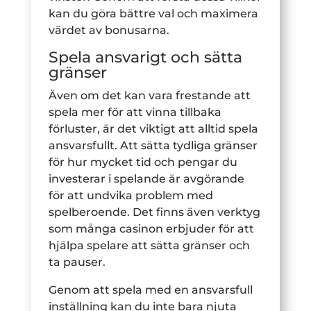
kan du göra bättre val och maximera
värdet av bonusarna.
Spela ansvarigt och sätta
gränser
Även om det kan vara frestande att
spela mer för att vinna tillbaka
förluster, är det viktigt att alltid spela
ansvarsfullt. Att sätta tydliga gränser
för hur mycket tid och pengar du
investerar i spelande är avgörande
för att undvika problem med
spelberoende. Det finns även verktyg
som många casinon erbjuder för att
hjälpa spelare att sätta gränser och
ta pauser.
Genom att spela med en ansvarsfull
inställning kan du inte bara njuta