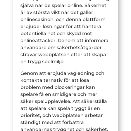
själva när de spelar online. Säkerhet
är av största vikt när det gäller
onlinecasinon, och denna plattform
erbjuder lösningar för att hantera
potentiella hot och skydd mot
onlineattacker. Genom att informera
användare om säkerhetsåtgärder
strävar webbplatsen efter att skapa
en trygg spelmiljö.
Genom att erbjuda vägledning och
kontaktalternativ för att lösa
problem med blockeringar kan
spelare få en smidigare och mer
säker spelupplevelse. Att säkerställa
att spelare kan spela tryggt är en
prioritet, och webbplatsen arbetar
ständigt med att förbättra
användarnas trygghet och säkerhet.