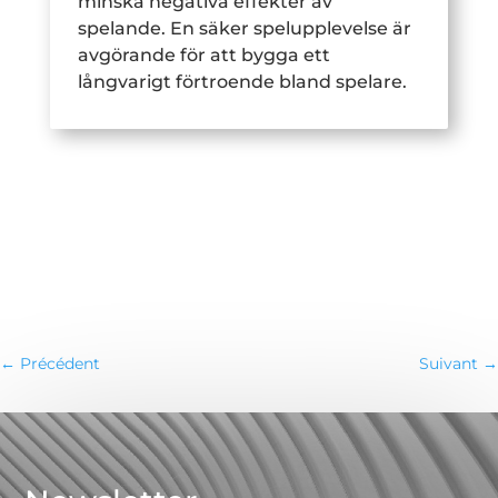
minska negativa effekter av
spelande. En säker spelupplevelse är
avgörande för att bygga ett
långvarigt förtroende bland spelare.
←
Précédent
Suivant
→