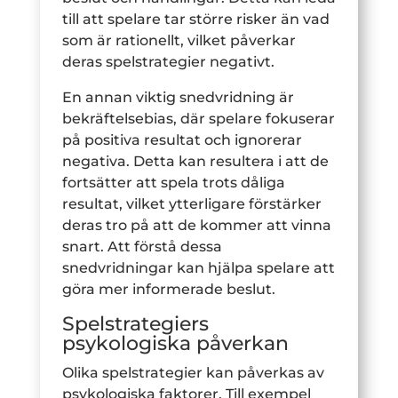
till att spelare tar större risker än vad
som är rationellt, vilket påverkar
deras spelstrategier negativt.
En annan viktig snedvridning är
bekräftelsebias, där spelare fokuserar
på positiva resultat och ignorerar
negativa. Detta kan resultera i att de
fortsätter att spela trots dåliga
resultat, vilket ytterligare förstärker
deras tro på att de kommer att vinna
snart. Att förstå dessa
snedvridningar kan hjälpa spelare att
göra mer informerade beslut.
Spelstrategiers
psykologiska påverkan
Olika spelstrategier kan påverkas av
psykologiska faktorer. Till exempel