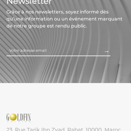
Newsletter
Grâce à nos newsletters, soyez informé dès
qu’une information ou un événement marquant
de notre groupe est rendu public.
23, Rue Tarik Ibn Zyad, Rabat, 10000, Maroc