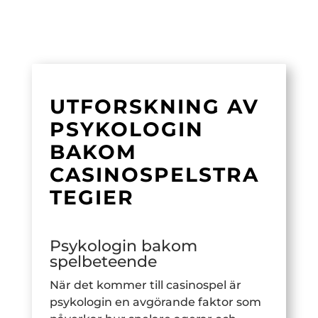
UTFORSKNING AV
PSYKOLOGIN
BAKOM
CASINOSPELSTRA
TEGIER
Psykologin bakom
spelbeteende
När det kommer till casinospel är
psykologin en avgörande faktor som