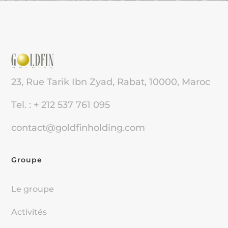
23, Rue Tarik Ibn Zyad, Rabat, 10000, Maroc
Tel. : + 212 537 761 095
contact@goldfinholding.com
Groupe
Le groupe
Activités