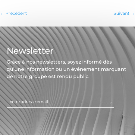
←
Précédent
Suivant
→
Newsletter
Grâce à nos newsletters, soyez informé dès
qu’une information ou un événement marquant
de notre groupe est rendu public.