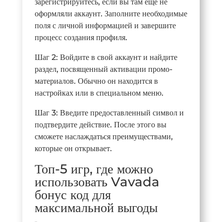
зарегистрируйтесь, если вы там еще не
оформляли аккаунт. Заполните необходимые
поля с личной информацией и завершите
процесс создания профиля.
Шаг 2: Войдите в свой аккаунт и найдите
раздел, посвященный активации промо-
материалов. Обычно он находится в
настройках или в специальном меню.
Шаг 3: Введите предоставленный символ и
подтвердите действие. После этого вы
сможете наслаждаться преимуществами,
которые он открывает.
Топ-5 игр, где можно
использовать Vavada
бонус код для
максимальной выгоды