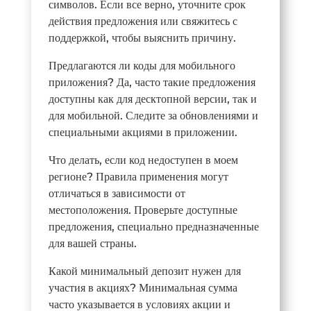
символов. Если все верно, уточните срок
действия предложения или свяжитесь с
поддержкой, чтобы выяснить причину.
Предлагаются ли коды для мобильного
приложения? Да, часто такие предложения
доступны как для десктопной версии, так и
для мобильной. Следите за обновлениями и
специальными акциями в приложении.
Что делать, если код недоступен в моем
регионе? Правила применения могут
отличаться в зависимости от
местоположения. Проверьте доступные
предложения, специально предназначенные
для вашей страны.
Какой минимальный депозит нужен для
участия в акциях? Минимальная сумма
часто указывается в условиях акции и