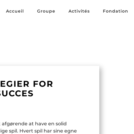
Accueil
Groupe
Activités
Fondation
EGIER FOR
SUCCES
t afgørende at have en solid
ige spil. Hvert spil har sine egne