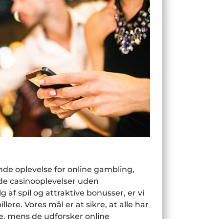
nde oplevelse for online gambling,
nyde casinooplevelser uden
af spil og attraktive bonusser, er vi
llere. Vores mål er at sikre, at alle har
e, mens de udforsker online