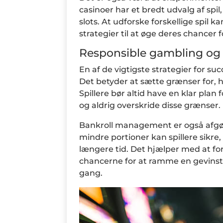
casinoer har et bredt udvalg af spil, 
slots. At udforske forskellige spil ka
strategier til at øge deres chancer f
Responsible gambling o
En af de vigtigste strategier for succ
Det betyder at sætte grænser for,
Spillere bør altid have en klar plan f
og aldrig overskride disse grænser.
Bankroll management er også afgøre
mindre portioner kan spillere sikre, 
længere tid. Det hjælper med at fo
chancerne for at ramme en gevinst 
gang.