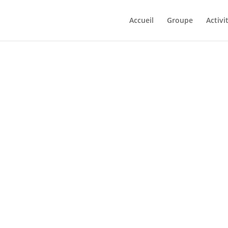
Accueil
Groupe
Activi
 APP MATTERS:
ND CROSS-CHAIN
 DEFI USERS