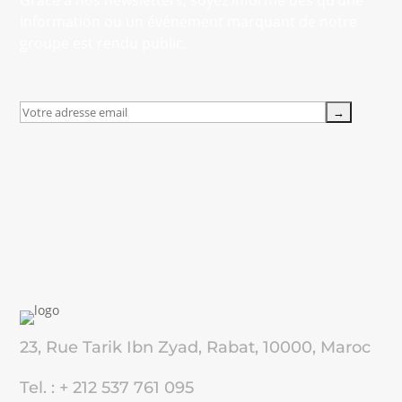
Grâce à nos newsletters, soyez informé dès qu’une
information ou un événement marquant de notre
groupe est rendu public.
23, Rue Tarik Ibn Zyad, Rabat, 10000, Maroc
Tel. : + 212 537 761 095