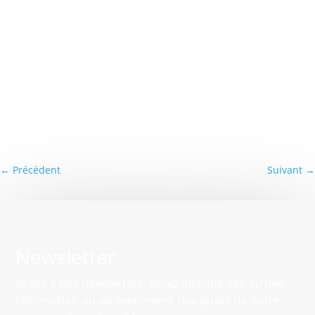
←
Précédent
Suivant
→
Newsletter
Grâce à nos newsletters, soyez informé dès qu’une
information ou un événement marquant de notre