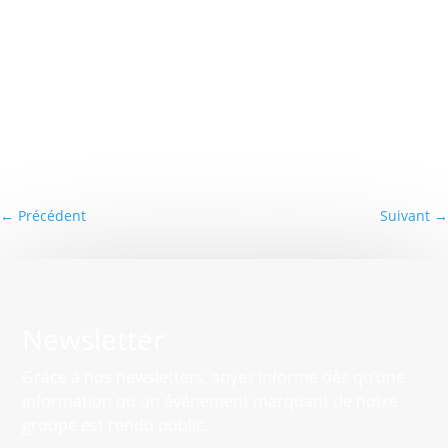
←
Précédent
Suivant
→
Newsletter
Grâce à nos newsletters, soyez informé dès qu’une
information ou un événement marquant de notre
groupe est rendu public.