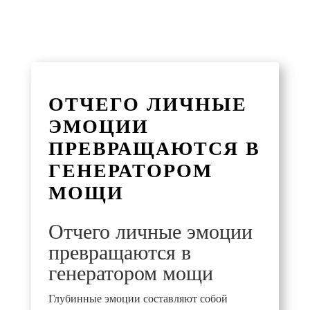
ОТЧЕГО ЛИЧНЫЕ
ЭМОЦИИ
ПРЕВРАЩАЮТСЯ В
ГЕНЕРАТОРОМ
МОЩИ
Отчего личные эмоции
превращаются в
генератором мощи
Глубинные эмоции составляют собой