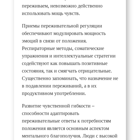
переживаем, невозможно действенно
использовать мощь чувств.
Приемы переживательной регуляции
обеспечивают модулировать мощность
эмоций в связи от положения.
Респираторные методы, соматические
упражнения и интеллектуальные стратегии
содействуют как повышать позитивные
состояния, так и смягчать отрицательные.
Существенно запоминать, что назначение не
в подавлении переживаний, а в их
продуктивном употреблении.
Развитие чувственной гибкости –
способности адаптировать
переживательные ответы к потребностям
положения является основным аспектом
ментального благополучия. Люди с высокой