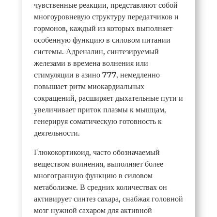
чувственные реакции, представляют собой
многоуровневую структуру передатчиков и
гормонов, каждый из которых выполняет
особенную функцию в силовом питании
системы. Адреналин, синтезируемый
железами в времена волнения или
стимуляции в азино 777, немедленно
повышает ритм миокардиальных
сокращений, расширяет дыхательные пути и
увеличивает приток плазмы к мышцам,
генерируя соматическую готовность к
деятельности.
Глюкокортикоид, часто обозначаемый
веществом волнения, выполняет более
многогранную функцию в силовом
метаболизме. В средних количествах он
активирует синтез сахара, снабжая головной
мозг нужной сахаром для активной