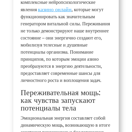
комплексные нейропсихологические
казино онлайн
явления
, которые могут
функционировать как значительным
генератором витальной силы. Переживания
не только демонстрируют наше внутреннее
состояние – они энергично создают его,
мобилизуя телесные и душевные
потенциалы организма. Понимание
принципов, по которым эмоции азино
преобразуются в энергию деятельности,
предоставляет современные шансы для
личностного роста и воплощения задач.
Переживательная мощь:
как чувства запускают
потенциалы тела
Эмоциональная энергия составляет собой
динамическую мощь, возникающую в итоге