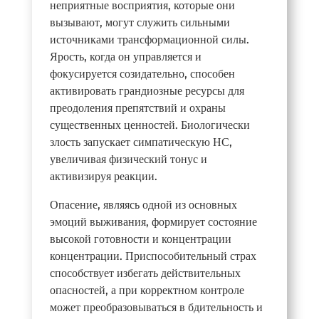
неприятные восприятия, которые они
вызывают, могут служить сильными
источниками трансформационной силы.
Ярость, когда он управляется и
фокусируется созидательно, способен
активировать грандиозные ресурсы для
преодоления препятствий и охраны
существенных ценностей. Биологически
злость запускает симпатическую НС,
увеличивая физический тонус и
активизируя реакции.
Опасение, являясь одной из основных
эмоций выживания, формирует состояние
высокой готовности и концентрации
концентрации. Приспособительный страх
способствует избегать действительных
опасностей, а при корректном контроле
может преобразовываться в бдительность и