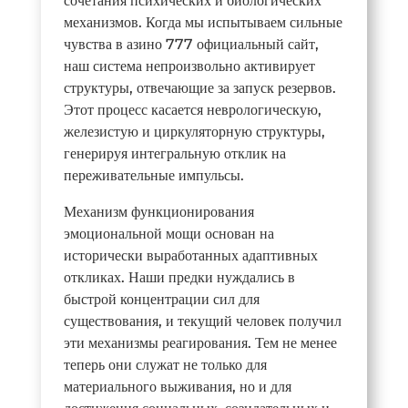
сочетания психических и биологических
механизмов. Когда мы испытываем сильные
чувства в азино 777 официальный сайт,
наш система непроизвольно активирует
структуры, отвечающие за запуск резервов.
Этот процесс касается неврологическую,
железистую и циркуляторную структуры,
генерируя интегральную отклик на
переживательные импульсы.
Механизм функционирования
эмоциональной мощи основан на
исторически выработанных адаптивных
откликах. Наши предки нуждались в
быстрой концентрации сил для
существования, и текущий человек получил
эти механизмы реагирования. Тем не менее
теперь они служат не только для
материального выживания, но и для