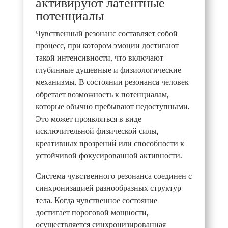
активируют латентные
потенциалы
Чувственный резонанс составляет собой
процесс, при котором эмоции достигают
такой интенсивности, что включают
глубинные душевные и физиологические
механизмы. В состоянии резонанса человек
обретает возможность к потенциалам,
которые обычно пребывают недоступными.
Это может проявляться в виде
исключительной физической силы,
креативных прозрений или способности к
устойчивой фокусированной активности.
Система чувственного резонанса соединен с
синхронизацией разнообразных структур
тела. Когда чувственное состояние
достигает пороговой мощности,
осуществляется синхронизированная