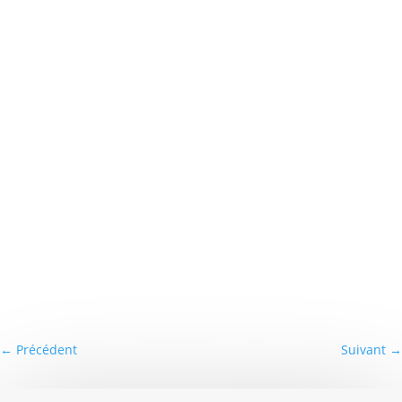
←
Précédent
Suivant
→